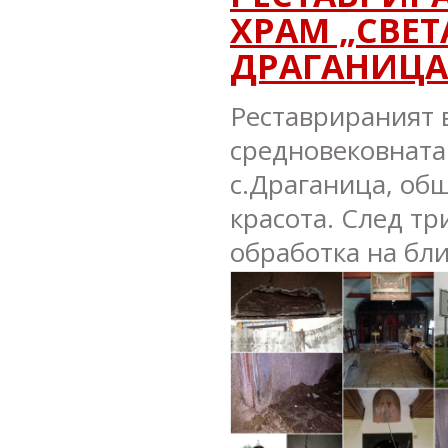
ХРАМ „СВЕТА
ДРАГАНИЦА
Реставрираният 
средновековната 
с.Драганица, об
красота. След т
обработка на бли