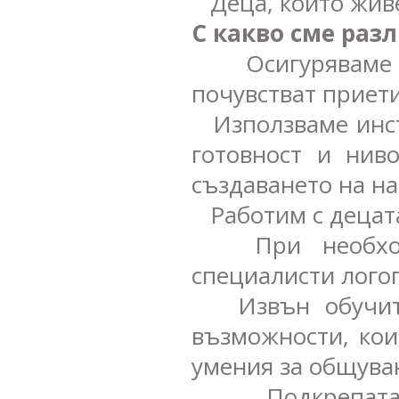
Деца, които живе
С какво сме раз
Осигуряваме н
почувстват приети
Използваме инст
готовност и нив
създаването на н
Работим с децата
При необходим
специалисти логоп
Извън обучител
възможности, кои
умения за общува
Подкрепата, к