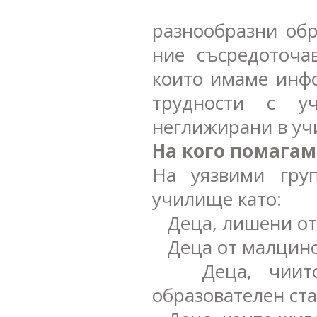
разнообразни обр
ние съсредоточа
които имаме инфо
трудности с у
неглижирани в уч
На кого помагам
На уязвими гру
училище като:
Деца, лишени от 
Деца от малцинс
Деца, чиито р
образователен ста