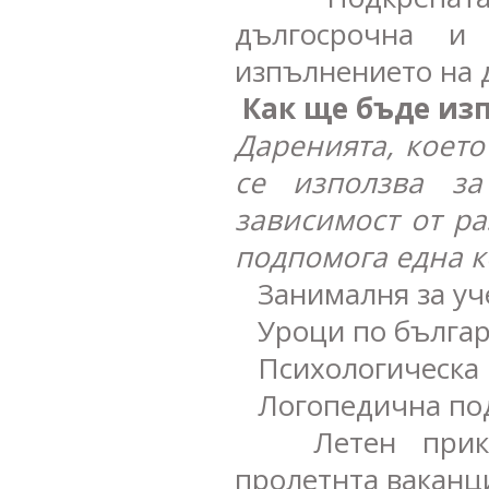
дългосрочна и
изпълнението на 
Как ще бъде из
Даренията, което
се използва за
зависимост от р
подпомога една к
Занималня за учен
Уроци по българск
Психологическа 
Логопедична под
Летен приключ
пролетнта ваканц