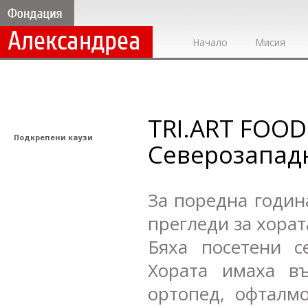
Начало
Мисия
TRI.ART FOOD
Подкрепени каузи
Северозапад
За поредна годин
прегледи за хорат
Бяха посетени с
Хората имаха в
ортопед, офталмо