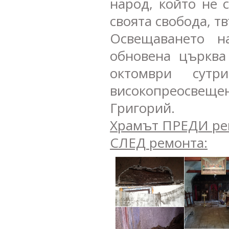
народ, който не 
своята свобода, т
Освещаването н
обновена църква
октомври сутр
високопреосве
Григорий.
Храмът ПРЕДИ ре
СЛЕД ремонта: