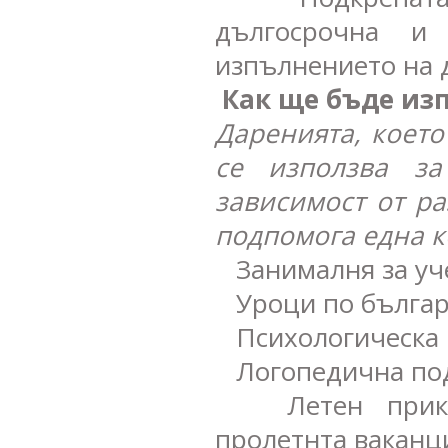
дългосрочна и
изпълнението на 
Как ще бъде из
Даренията, което
се използва за
зависимост от р
подпомога една к
Занималня за учен
Уроци по българск
Психологическа 
Логопедична под
Летен приключ
пролетнта ваканц