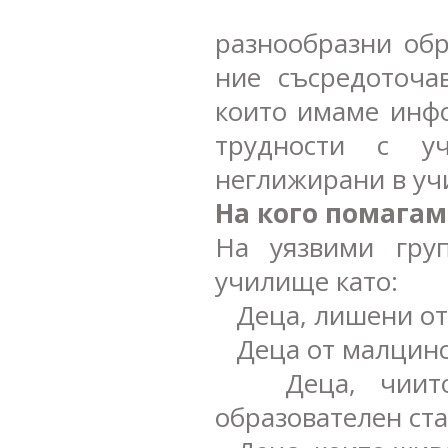
разнообразни обр
ние съсредоточа
които имаме инфо
трудности с у
неглижирани в уч
На кого помагам
На уязвими гру
училище като:
Деца, лишени от 
Деца от малцинс
Деца, чиито р
образователен ста