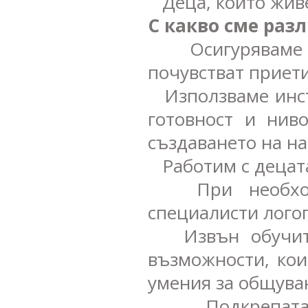
Деца, които живе
С какво сме раз
Осигуряваме н
почувстват приети
Използваме инст
готовност и нив
създаването на н
Работим с децата
При необходим
специалисти логоп
Извън обучител
възможности, кои
умения за общува
Подкрепата, к