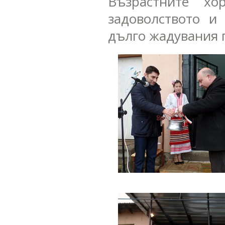
Възрастните х
задоволството и
дълго жадувания п