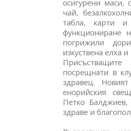
осигурени маси, 
чай, безалкохолн
табла, карти и
функциониране н
погрижили дори
изкуствена елха и
Присъстващите
посрещнати в клу
здравец. Новият
енорийския све
Петко Балджиев,
здраве и благопол