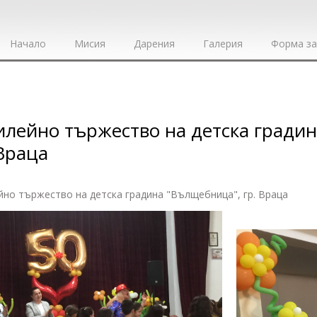
Начало
Мисия
Дарения
Галерия
Форма за
лейно тържество на детска градин
 Враца
но тържество на детска градина "Вълщебница", гр. Враца