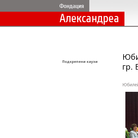
Юби
Подкрепени каузи
гр.
Юбилей