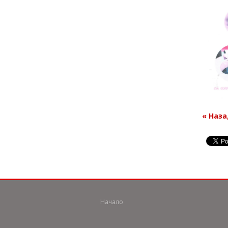
« Наз
Начало