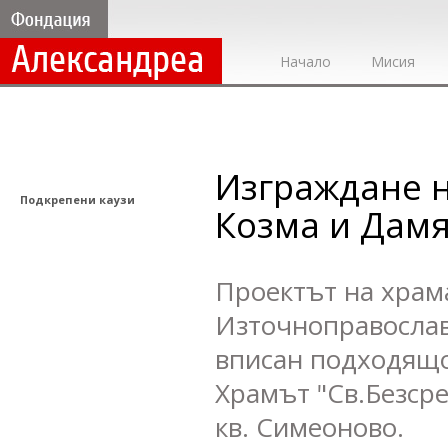
Начало
Мисия
Изграждане н
Подкрепени каузи
Козма и Дам
Проектът на храма
Източноправослав
вписан подходящо 
Храмът "Св.Безсре
кв. Симеоново.